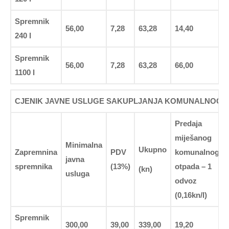
Spremnik
56,00
7,28
63,28
14,40
240 l
Spremnik
56,00
7,28
63,28
66,00
1100 l
CJENIK JAVNE USLUGE SAKUPLJANJA KOMUNALNOG OT
Predaja
miješanog
Minimalna
Ukupno
Zapremnina
PDV
komunalnog
javna
spremnika
(13%)
otpada – 1
(kn)
usluga
odvoz
(0,16kn/l)
Spremnik
300,00
39,00
339,00
19,20