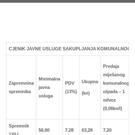
CJENIK JAVNE USLUGE SAKUPLJANJA KOMUNALNOG O
Predaja
miješanog
Minimalna
Ukupno
Zapremnina
PDV
komunalnog
javna
spremnika
(13%)
otpada – 1
(kn)
usluga
odvoz
(0,06kn/l)
Spremnik
56,00
7,28
63,28
7,20
120 l