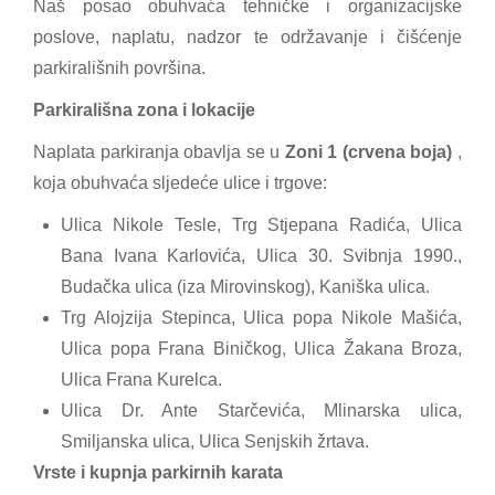
Naš posao obuhvaća tehničke i organizacijske
poslove, naplatu, nadzor te održavanje i čišćenje
parkirališnih površina.
Parkirališna zona i lokacije
Naplata parkiranja obavlja se u
Zoni 1 (crvena boja)
,
koja obuhvaća sljedeće ulice i trgove:
Ulica Nikole Tesle, Trg Stjepana Radića, Ulica
Bana Ivana Karlovića, Ulica 30. Svibnja 1990.,
Budačka ulica (iza Mirovinskog), Kaniška ulica.
Trg Alojzija Stepinca, Ulica popa Nikole Mašića,
Ulica popa Frana Biničkog, Ulica Žakana Broza,
Ulica Frana Kurelca.
Ulica Dr. Ante Starčevića, Mlinarska ulica,
Smiljanska ulica, Ulica Senjskih žrtava.
Vrste i kupnja parkirnih karata