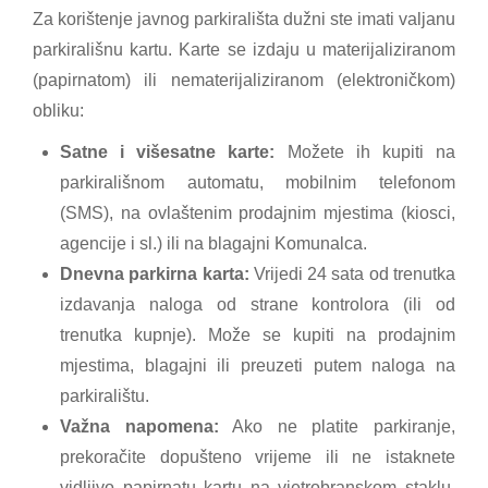
Za korištenje javnog parkirališta dužni ste imati valjanu
parkirališnu kartu. Karte se izdaju u materijaliziranom
(papirnatom) ili nematerijaliziranom (elektroničkom)
obliku:
Satne i višesatne karte:
Možete ih kupiti na
parkirališnom automatu, mobilnim telefonom
(SMS), na ovlaštenim prodajnim mjestima (kiosci,
agencije i sl.) ili na blagajni Komunalca.
Dnevna parkirna karta:
Vrijedi 24 sata od trenutka
izdavanja naloga od strane kontrolora (ili od
trenutka kupnje). Može se kupiti na prodajnim
mjestima, blagajni ili preuzeti putem naloga na
parkiralištu.
Važna napomena:
Ako ne platite parkiranje,
prekoračite dopušteno vrijeme ili ne istaknete
vidljivo papirnatu kartu na vjetrobranskom staklu,