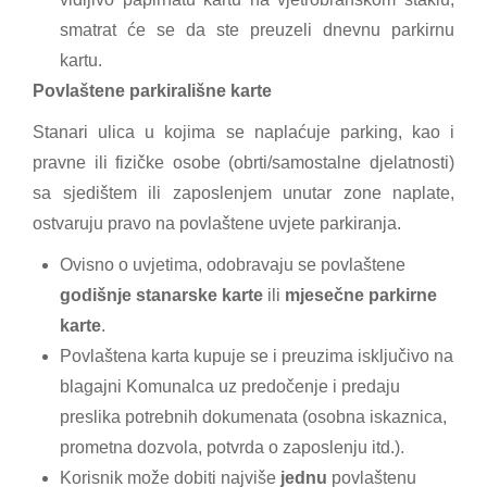
smatrat će se da ste preuzeli dnevnu parkirnu
kartu.
Povlaštene parkirališne karte
Stanari ulica u kojima se naplaćuje parking, kao i
pravne ili fizičke osobe (obrti/samostalne djelatnosti)
sa sjedištem ili zaposlenjem unutar zone naplate,
ostvaruju pravo na povlaštene uvjete parkiranja.
Ovisno o uvjetima, odobravaju se povlaštene
godišnje stanarske karte
ili
mjesečne parkirne
karte
.
Povlaštena karta kupuje se i preuzima isključivo na
blagajni Komunalca uz predočenje i predaju
preslika potrebnih dokumenata (osobna iskaznica,
prometna dozvola, potvrda o zaposlenju itd.).
Korisnik može dobiti najviše
jednu
povlaštenu