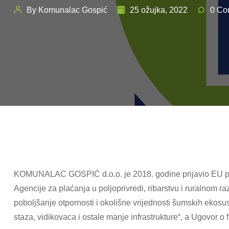
By Komunalac Gospić
25 ožujka, 2022
0 Co
KOMUNALAC GOSPIĆ d.o.o. je 2018. godine prijavio EU pr
Agencije za plaćanja u poljoprivredi, ribarstvu i ruralnom r
poboljšanje otpornosti i okolišne vrijednosti šumskih ekosus
staza, vidikovaca i ostale manje infrastrukture“, a Ugovor o