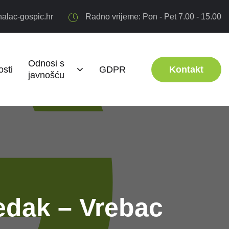
alac-gospic.hr
Radno vrijeme: Pon - Pet 7.00 - 15.00
Odnosi s
sti
GDPR
Kontakt
javnošću
edak – Vrebac