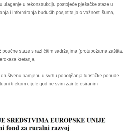
u ulaganje u rekonstrukciju postojeće pješačke staze u
nja i informiranja budućih posjetitelja o važnosti šuma,
ž poučne staze s različitim sadržajima (protupožarna zaštita,
erokaza kretanja,
 društvenu namjenu u svrhu poboljšanja turističke ponude
tupni tijekom cijele godine svim zainteresiranim