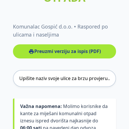
Komunalac Gospić d.o.o. • Raspored po
ulicama i naseljima
Preuzmi verziju za ispis (PDF)
Važna napomena:
Molimo korisnike da
kante za miješani komunalni otpad
iznesu ispred dvorišta najkasnije do
06:00 sati
na navedeni dan odvoza.