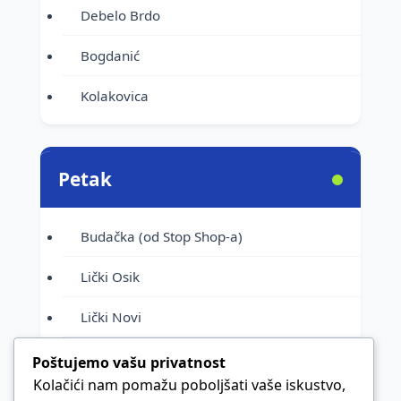
Debelo Brdo
Bogdanić
Kolakovica
Petak
Budačka (od Stop Shop-a)
Lički Osik
Lički Novi
Urije
Poštujemo vašu privatnost
Kolačići nam pomažu poboljšati vaše iskustvo,
Novoselije