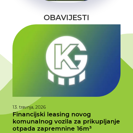
OBAVIJESTI
13. travnja, 2026
1. tra
Financijski leasing novog
Ras
komunalnog vozila za prikupljanje
202
otpada zapremnine 16m³
Prem