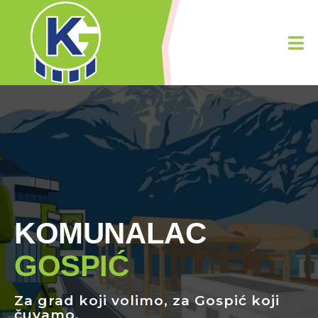
KOMUNALAC
GOSPIĆ
Za grad koji
volimo
, za Gospić koj
čuvamo.