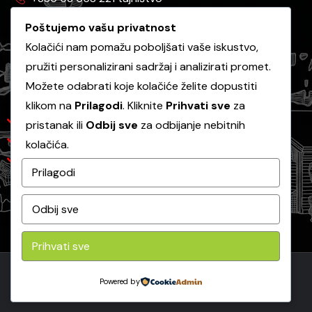
+385 53 658 130 javna nabava
Poštujemo vašu privatnost
Kolačići nam pomažu poboljšati vaše iskustvo,
pružiti personalizirani sadržaj i analizirati promet.
Korisni linkovi
Možete odabrati koje kolačiće želite dopustiti
klikom na
Prilagodi
. Kliknite
Prihvati sve
za
Grad Gospić
pristanak ili
Odbij sve
za odbijanje nebitnih
Ličke vode
kolačića.
Ličko-senjska županija
Prilagodi
Odbij sve
Prihvati sve
Powered by
Copyright 2026 -
Komunalac Gospić