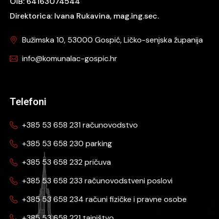
OIB: 64163074544
Direktorica: Ivana Rukavina, mag.ing.sec.
Bužimska 10, 53000 Gospić, Ličko-senjska županija
info@komunalac-gospic.hr
Telefoni
+385 53 658 231 računovodstvo
+385 53 658 230 parking
+385 53 658 232 pričuva
+385 53 658 233 računovodstveni poslovi
+385 53 658 234 računi fizičke i pravne osobe
+385 53 658 221 tajništvo