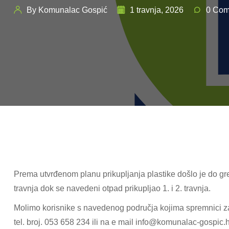
By Komunalac Gospić
1 travnja, 2026
0 Com
Prema utvrđenom planu prikupljanja plastike došlo je do gre
travnja dok se navedeni otpad prikupljao 1. i 2. travnja.
Molimo korisnike s navedenog područja kojima spremnici za p
tel. broj. 053 658 234 ili na e mail info@komunalac-gospic.hr