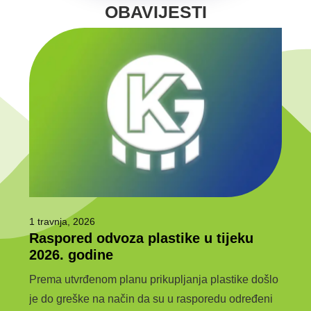
OBAVIJESTI
1 travnja, 2026
6 ožu
Raspored odvoza plastike u tijeku
Javn
e
2026. godine
jav
kom
Prema utvrđenom planu prikupljanja plastike došlo
JAVN
je do greške na način da su u rasporedu određeni