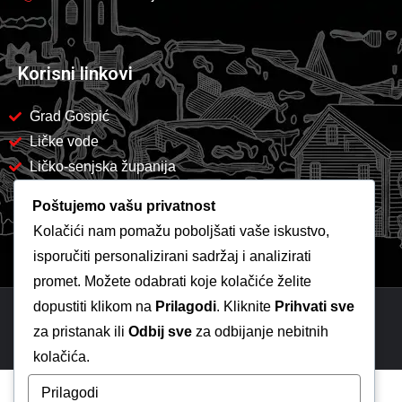
Korisni linkovi
Grad Gospić
Ličke vode
Ličko-senjska županija
Poštujemo vašu privatnost
Kolačići nam pomažu poboljšati vaše iskustvo,
isporučiti personalizirani sadržaj i analizirati
promet. Možete odabrati koje kolačiće želite
dopustiti klikom na
Prilagodi
. Kliknite
Prihvati sve
Copyright 2026 -
Komunalac Gospić
za pristanak ili
Odbij sve
za odbijanje nebitnih
kolačića.
Prilagodi