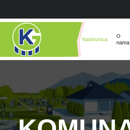
O
Naslovnica
nama
KOMUN