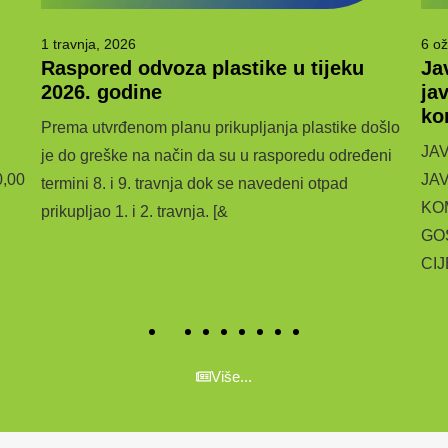
1 travnja, 2026
6 ož
Raspored odvoza plastike u tijeku
Ja
2026. godine
ja
ko
Prema utvrđenom planu prikupljanja plastike došlo
JA
je do greške na način da su u rasporedu određeni
0,00
JA
termini 8. i 9. travnja dok se navedeni otpad
KO
prikupljao 1. i 2. travnja. [&
GO
CI
Više...