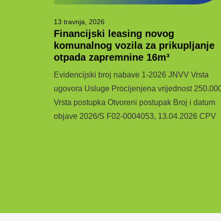
13 travnja, 2026
og otpada
Financijski leasing novog
komunalnog vozila za prikupljanje
otpada zapremnine 16m³
IĆ) i 01.
Evidencijski broj nabave 1-2026 JNVV Vrsta
ziti miješani
ugovora Usluge Procijenjena vrijednost 250.00
sporedu već
Vrsta postupka Otvoreni postupak Broj i datum
objave 2026/S F02-0004053, 13.04.2026 CPV