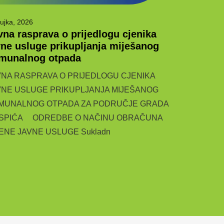
ujka, 2026
6 ožujka, 2026
vna rasprava o prijedlogu cjenika
Javna ras
vne usluge prikupljanja miješanog
Javno savjeto
munalnog otpada
komunalne us
VNA RASPRAVA O PRIJEDLOGU CJENIKA
6.3.2026. Zav
VNE USLUGE PRIKUPLJANJA MIJEŠANOG
Temeljem član
MUNALNOG OTPADA ZA PODRUČJE GRADA
SPIĆA ODREDBE O NAČINU OBRAČUNA
JENE JAVNE USLUGE Sukladn