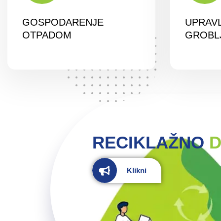
GOSPODARENJE
UPRAV
OTPADOM
GROBL
RECIKLAŽNO
D
Klikni