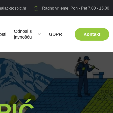
alac-gospic.hr
Radno vrijeme: Pon - Pet 7.00 - 15.00
Odnosi s
sti
GDPR
Kontakt
javnošću
PIĆ