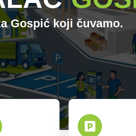
mo
, za Gospić koji
čuvamo