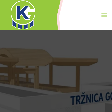
KOMUNALAC
GOSPIĆ
Za grad koji
volimo
, za Gospić koji
čuvamo.