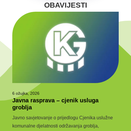
OBAVIJESTI
6 ožujka, 2026
6 ožu
luga
Javna rasprava – cjenik usluga
Jav
groblja
usl
Javno savjetovanje o prijedlogu Cjenika uslužne
Javno
anja
komunalne djelatnosti održavanja groblja,
dimnj