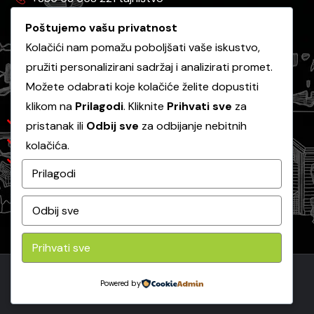
+385 53 658 130 javna nabava
Poštujemo vašu privatnost
Kolačići nam pomažu poboljšati vaše iskustvo,
pružiti personalizirani sadržaj i analizirati promet.
Korisni linkovi
Možete odabrati koje kolačiće želite dopustiti
klikom na
Prilagodi
. Kliknite
Prihvati sve
za
Grad Gospić
pristanak ili
Odbij sve
za odbijanje nebitnih
Ličke vode
kolačića.
Ličko-senjska županija
Prilagodi
Odbij sve
Prihvati sve
Powered by
Copyright 2026 -
Komunalac Gospić