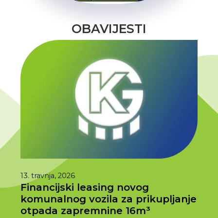
OBAVIJESTI
13. travnja, 2026
1. tra
Financijski leasing novog
Ras
komunalnog vozila za prikupljanje
202
otpada zapremnine 16m³
Prem