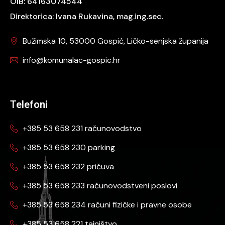
OIB: 64163074544
Direktorica: Ivana Rukavina, mag.ing.sec.
Bužimska 10, 53000 Gospić, Ličko-senjska županija
info@komunalac-gospic.hr
Telefoni
+385 53 658 231 računovodstvo
+385 53 658 230 parking
+385 53 658 232 pričuva
+385 53 658 233 računovodstveni poslovi
+385 53 658 234 računi fizičke i pravne osobe
+385 53 658 221 tajništvo