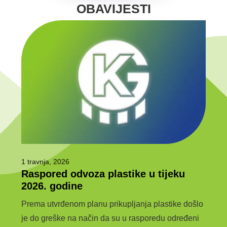
OBAVIJESTI
1 travnja, 2026
6 ožu
Raspored odvoza plastike u tijeku
Javn
e
2026. godine
jav
kom
Prema utvrđenom planu prikupljanja plastike došlo
JAVN
je do greške na način da su u rasporedu određeni