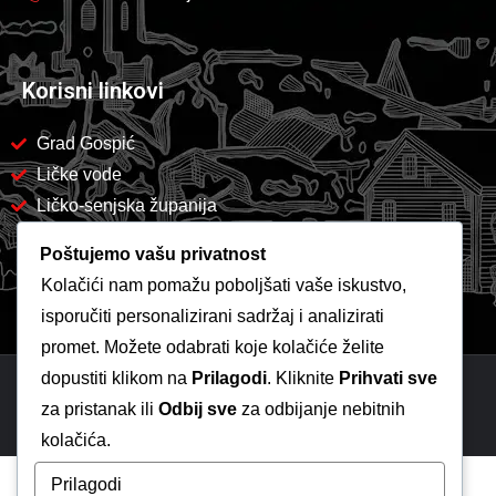
Korisni linkovi
Grad Gospić
Ličke vode
Ličko-senjska županija
Poštujemo vašu privatnost
Kolačići nam pomažu poboljšati vaše iskustvo,
isporučiti personalizirani sadržaj i analizirati
promet. Možete odabrati koje kolačiće želite
dopustiti klikom na
Prilagodi
. Kliknite
Prihvati sve
Copyright 2026 -
Komunalac Gospić
za pristanak ili
Odbij sve
za odbijanje nebitnih
kolačića.
Prilagodi