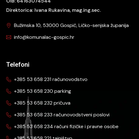
OIB: 64163074544
Direktorica: Ivana Rukavina, mag.ing.sec.
Bužimska 10, 53000 Gospić, Ličko-senjska županija
info@komunalac-gospic.hr
Telefoni
+385 53 658 231 računovodstvo
+385 53 658 230 parking
+385 53 658 232 pričuva
+385 53 658 233 računovodstveni poslovi
+385 53 658 234 računi fizičke i pravne osobe
+385 53 658 221 tajništvo