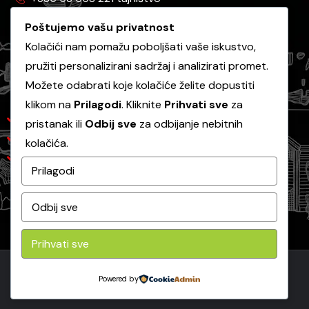
+385 53 658 130 javna nabava
Poštujemo vašu privatnost
Kolačići nam pomažu poboljšati vaše iskustvo,
pružiti personalizirani sadržaj i analizirati promet.
Korisni linkovi
Možete odabrati koje kolačiće želite dopustiti
klikom na
Prilagodi
. Kliknite
Prihvati sve
za
Grad Gospić
pristanak ili
Odbij sve
za odbijanje nebitnih
Ličke vode
kolačića.
Ličko-senjska županija
Prilagodi
Odbij sve
Prihvati sve
Powered by
Copyright 2026 -
Komunalac Gospić