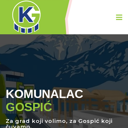
KOMUNALAC
GOSPIĆ
Za grad koji
volimo
, za Gospić koj
čuvamo.