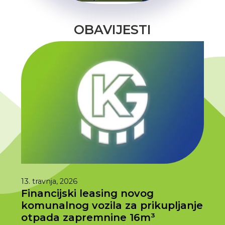
OBAVIJESTI
13. travnja, 2026
1. tra
Financijski leasing novog
Ras
komunalnog vozila za prikupljanje
202
otpada zapremnine 16m³
Prem