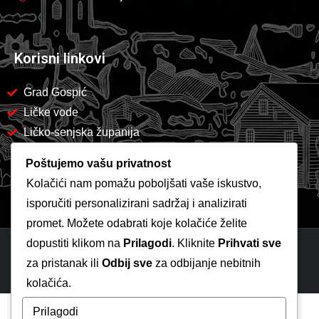
Korisni linkovi
Grad Gospić
Ličke vode
Ličko-senjska županija
Poštujemo vašu privatnost
Kolačići nam pomažu poboljšati vaše iskustvo,
isporučiti personalizirani sadržaj i analizirati
promet. Možete odabrati koje kolačiće želite
dopustiti klikom na
Prilagodi
. Kliknite
Prihvati sve
Copyright 2026 -
Komunalac Gospić
za pristanak ili
Odbij sve
za odbijanje nebitnih
kolačića.
Prilagodi