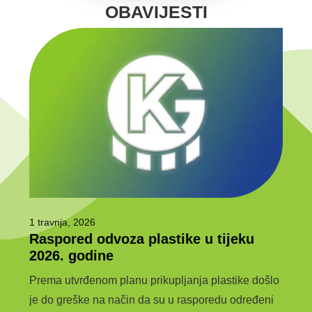
OBAVIJESTI
1 travnja, 2026
6 ožu
Raspored odvoza plastike u tijeku
Javn
e
2026. godine
jav
kom
Prema utvrđenom planu prikupljanja plastike došlo
JAVN
je do greške na način da su u rasporedu određeni