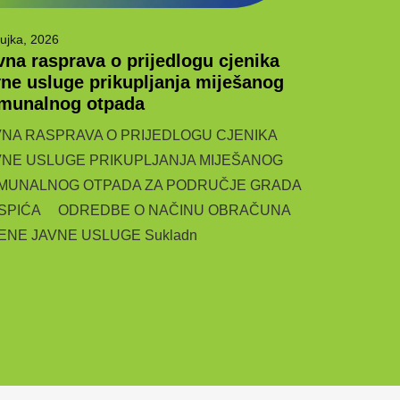
ujka, 2026
6 ožujka, 2026
vna rasprava o prijedlogu cjenika
Javna ras
vne usluge prikupljanja miješanog
Javno savjeto
munalnog otpada
komunalne us
VNA RASPRAVA O PRIJEDLOGU CJENIKA
6.3.2026. Zav
VNE USLUGE PRIKUPLJANJA MIJEŠANOG
Temeljem član
MUNALNOG OTPADA ZA PODRUČJE GRADA
SPIĆA ODREDBE O NAČINU OBRAČUNA
JENE JAVNE USLUGE Sukladn