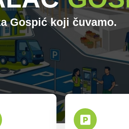
mo
, za Gospić koji
čuvam