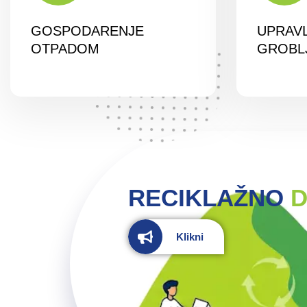
GOSPODARENJE
UPRAV
OTPADOM
GROBL
RECIKLAŽNO
D
Klikni