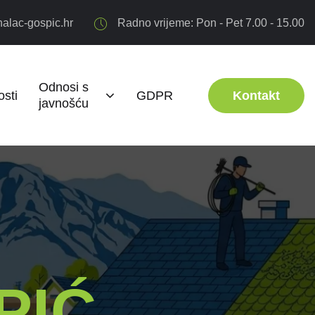
alac-gospic.hr
Radno vrijeme: Pon - Pet 7.00 - 15.00
Odnosi s
sti
GDPR
Kontakt
javnošću
PIĆ