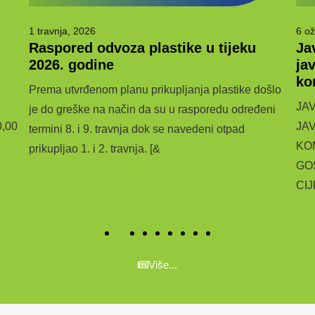
1 travnja, 2026
6 ož
Raspored odvoza plastike u tijeku
Ja
2026. godine
ja
ko
Prema utvrđenom planu prikupljanja plastike došlo
JA
je do greške na način da su u rasporedu određeni
0,00
JA
termini 8. i 9. travnja dok se navedeni otpad
KO
prikupljao 1. i 2. travnja. [&
GO
CI
Više...