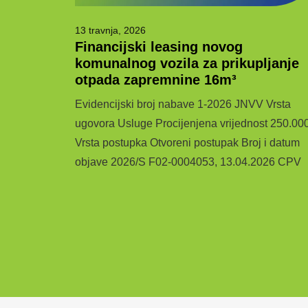
13 travnja, 2026
og otpada
Financijski leasing novog
komunalnog vozila za prikupljanje
otpada zapremnine 16m³
IĆ) i 01.
Evidencijski broj nabave 1-2026 JNVV Vrsta
ziti miješani
ugovora Usluge Procijenjena vrijednost 250.00
sporedu već
Vrsta postupka Otvoreni postupak Broj i datum
objave 2026/S F02-0004053, 13.04.2026 CPV