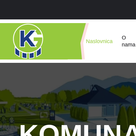
O
Naslovnica
nama
KOMUN