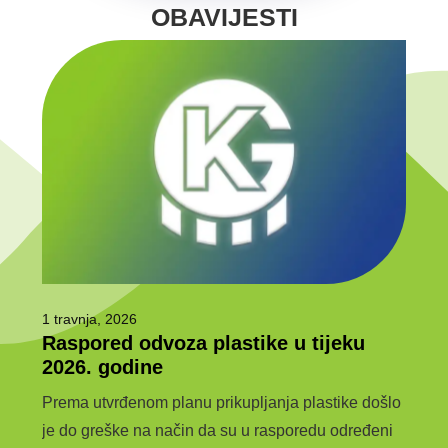
OBAVIJESTI
1 travnja, 2026
6 ožu
Raspored odvoza plastike u tijeku
Javn
e
2026. godine
jav
kom
Prema utvrđenom planu prikupljanja plastike došlo
JAVN
je do greške na način da su u rasporedu određeni