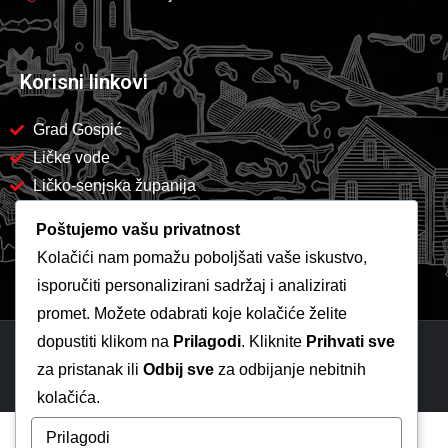
Korisni linkovi
Grad Gospić
Ličke vode
Ličko-senjska županija
Poštujemo vašu privatnost
Kolačići nam pomažu poboljšati vaše iskustvo,
isporučiti personalizirani sadržaj i analizirati
promet. Možete odabrati koje kolačiće želite
dopustiti klikom na
Prilagodi
. Kliknite
Prihvati sve
Copyright 2026 -
Komunalac Gospić
za pristanak ili
Odbij sve
za odbijanje nebitnih
kolačića.
Prilagodi