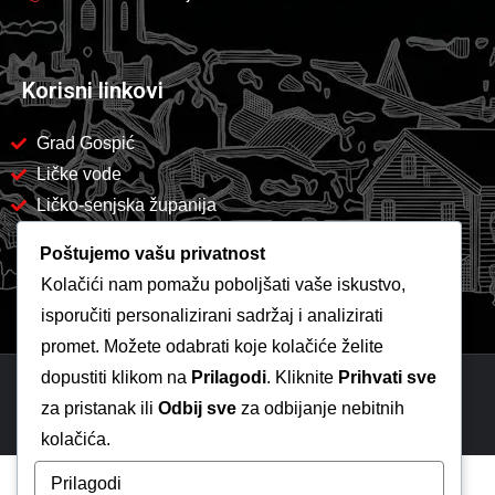
Korisni linkovi
Grad Gospić
Ličke vode
Ličko-senjska županija
Poštujemo vašu privatnost
Kolačići nam pomažu poboljšati vaše iskustvo,
isporučiti personalizirani sadržaj i analizirati
promet. Možete odabrati koje kolačiće želite
dopustiti klikom na
Prilagodi
. Kliknite
Prihvati sve
Copyright 2026 -
Komunalac Gospić
za pristanak ili
Odbij sve
za odbijanje nebitnih
kolačića.
Prilagodi