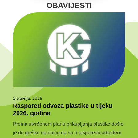
OBAVIJESTI
1 travnja, 2026
6 ožu
Raspored odvoza plastike u tijeku
Javn
e
2026. godine
jav
kom
Prema utvrđenom planu prikupljanja plastike došlo
JAVN
je do greške na način da su u rasporedu određeni