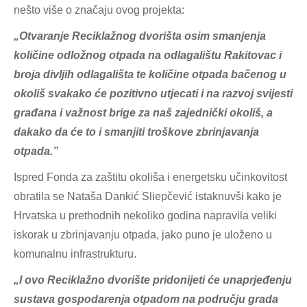
nešto više o značaju ovog projekta:
„Otvaranje Reciklažnog dvorišta osim smanjenja
količine odložnog otpada na odlagalištu Rakitovac i
broja divljih odlagališta te količine otpada bačenog u
okoliš svakako će pozitivno utjecati i na razvoj svijesti
građana i važnost brige za naš zajednički okoliš, a
dakako da će to i smanjiti troškove zbrinjavanja
otpada.”
Ispred Fonda za zaštitu okoliša i energetsku učinkovitost
obratila se Nataša Dankić Sliepčević istaknuvši kako je
Hrvatska u prethodnih nekoliko godina napravila veliki
iskorak u zbrinjavanju otpada, jako puno je uloženo u
komunalnu infrastrukturu.
„I ovo Reciklažno dvorište pridonijeti će unaprjeđenju
sustava gospodarenja otpadom na području grada