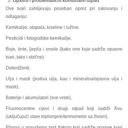
Opasni i problematični komunalni otpad
Ove tvari zahtijevaju poseban oprez pri rukovanju i
odlaganju:
Kemikalije, otapala, kiseline i lužine.
Pesticidi i fotografske kemikalije.
Boje, tinte, ljepila i smole (kako one koje sadrže opasne
tvari, tako i obične).
Deterdženti.
Ulja i masti (jestiva ulja, kao i mineralna/opasna ulja i
masti).
Baterije i akumulatori (sve vrste).
Fluorescentne cijevi i drugi otpad koji sadrži živu
(uključujući stare toplomjere/termometre sa živom).
Plinovi u posudama pod tlakom koji sadrže opasne tvari