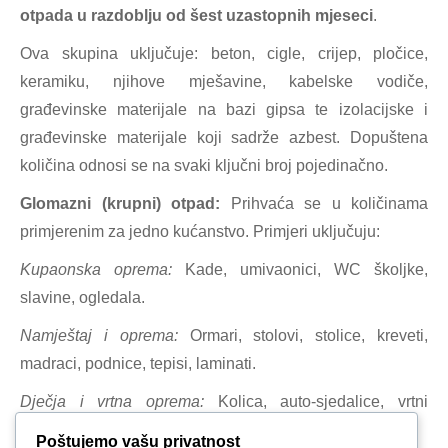
otpada u razdoblju od šest uzastopnih mjeseci
.
Ova skupina uključuje: beton, cigle, crijep, pločice,
keramiku, njihove mješavine, kabelske vodiče,
građevinske materijale na bazi gipsa te izolacijske i
građevinske materijale koji sadrže azbest. Dopuštena
količina odnosi se na svaki ključni broj pojedinačno.
Glomazni (krupni) otpad:
Prihvaća se u količinama
primjerenim za jedno kućanstvo. Primjeri uključuju:
Kupaonska oprema:
Kade, umivaonici, WC školjke,
slavine, ogledala.
Namještaj i oprema:
Ormari, stolovi, stolice, kreveti,
madraci, podnice, tepisi, laminati.
Dječja i vrtna oprema:
Kolica, auto-sjedalice, vrtni
namještaj, alat, kosilice, ograde, ljuljačke.
Poštujemo vašu privatnost