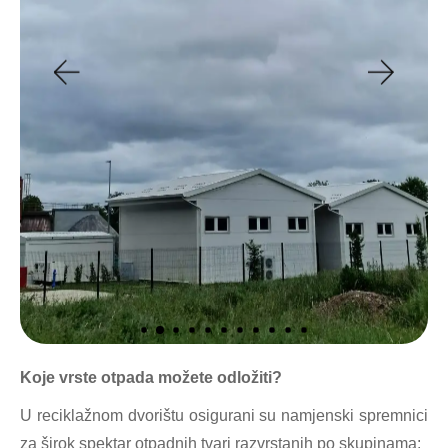
Koje vrste otpada možete odložiti?
U reciklažnom dvorištu osigurani su namjenski spremnici
za širok spektar otpadnih tvari razvrstanih po skupinama: