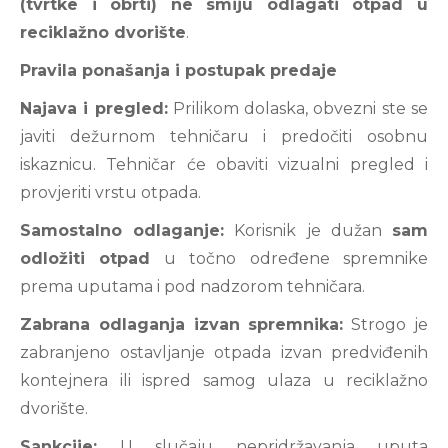
(tvrtke i obrti) ne smiju odlagati otpad u
reciklažno dvorište
.
Pravila ponašanja i postupak predaje
Najava i pregled:
Prilikom dolaska, obvezni ste se
javiti dežurnom tehničaru i predočiti osobnu
iskaznicu. Tehničar će obaviti vizualni pregled i
provjeriti vrstu otpada.
Samostalno odlaganje:
Korisnik je dužan
sam
odložiti otpad
u točno određene spremnike
prema uputama i pod nadzorom tehničara.
Zabrana odlaganja izvan spremnika:
Strogo je
zabranjeno ostavljanje otpada izvan predviđenih
kontejnera ili ispred samog ulaza u reciklažno
dvorište.
Sankcije:
U slučaju nepridržavanja uputa