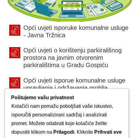
Opći uvjeti isporuke komunalne usluge
- Javna Tržnica
Opći uvjeti o korištenju parkirališnog
prostora na javnim otvorenim
parkiralištima u Gradu Gospiću
Opći uvjeti isporue komunalne usluge
upravljanja i održavanja groblja
Poštujemo vašu privatnost
Opći uvjeti isporuke komunalne usluge
Kolačići nam pomažu poboljšati vaše iskustvo,
- Dimljačarstvo
isporučiti personalizirani sadržaj i analizirati
promet. Možete odabrati koje kolačiće želite
Etički kodeks - Komunalac Gospić
dopustiti klikom na
Prilagodi
. Kliknite
Prihvati sve
d.o.o.