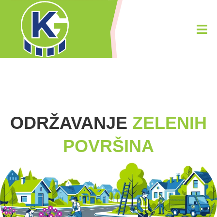
ODRŽAVANJE
ZELENIH
POVRŠINA