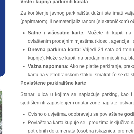
Vrste i kupnja parkirnih karata
Za korištenje javnog parkirališta dužni ste imati valj
(papirnatom) ili nematerijaliziranom (elektroničkom) ob
Satne i višesatne karte:
Možete ih kupiti na 
ovlaštenim prodajnim mjestima (kiosci, agencije i s
Dnevna parkirna karta:
Vrijedi 24 sata od trenu
kupnje). Može se kupiti na prodajnim mjestima, blag
Važna napomena:
Ako ne platite parkiranje, prek
kartu na vjetrobranskom staklu, smatrat će se da s
Povlaštene parkirališne karte
Stanari ulica u kojima se naplaćuje parking, kao i p
sjedištem ili zaposlenjem unutar zone naplate, ostvar
Ovisno o uvjetima, odobravaju se povlaštene
godi
Povlaštena karta kupuje se i preuzima isključivo 
potrebnih dokumenata (osobna iskaznica, prometna