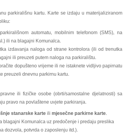
anu parkirališnu kartu. Karte se izdaju u materijaliziranom
liku:
parkirališnom automatu, mobilnim telefonom (SMS), na
l.) ili na blagajni Komunalca.
tka izdavanja naloga od strane kontrolora (ili od trenutka
ajni ili preuzeti putem naloga na parkiralištu.
oračite dopušteno vrijeme ili ne istaknete vidljivo papirnatu
te preuzeli dnevnu parkirnu kartu.
ravne ili fizičke osobe (obrti/samostalne djelatnosti) sa
uju pravo na povlaštene uvjete parkiranja.
šnje stanarske karte
ili
mjesečne parkirne karte
.
na blagajni Komunalca uz predočenje i predaju preslika
 dozvola, potvrda o zaposlenju itd.).