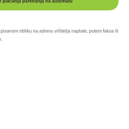
te plaćanja parkiranja na automatu
 pisanom obliku na adresu vršitelja naplate, putem faksa ili
.