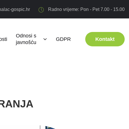
alac-gospic.hr
Radno vrijeme: Pon - Pet 7.00 - 15.00
Odnosi s
sti
GDPR
Kontakt
javnošću
RANJA