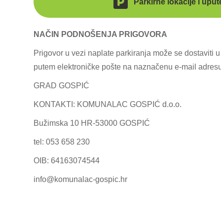
Parkirne lokacije i upu
NAČIN PODNOŠENJA PRIGOVORA
Prigovor u vezi naplate parkiranja može se dostaviti u
putem elektroničke pošte na naznačenu e-mail adresu
GRAD GOSPIĆ
KONTAKTI: KOMUNALAC GOSPIĆ d.o.o.
Bužimska 10 HR-53000 GOSPIĆ
tel: 053 658 230
ΟΙΒ: 64163074544
info@komunalac-gospic.hr