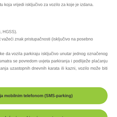
 koja vrijedi isključivo za vozilo za koje je izdana.
i, HGSS).
t važeći znak pristupačnosti (isključivo na posebno
ke da vozila parkiraju isključivo unutar jednog označenog
 smatra se povredom uvjeta parkiranja i podliježe plaćanju
nja uzastopnih dnevnih karata ili kazni, vozilo može biti
nja mobilnim telefonom (SMS-parking)