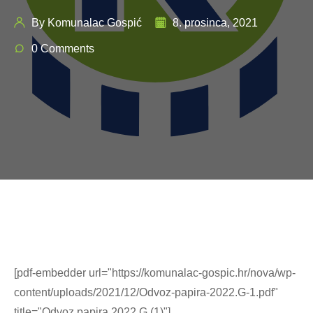
By Komunalac Gospić
8. prosinca, 2021
0 Comments
[pdf-embedder url="https://komunalac-gospic.hr/nova/wp-
content/uploads/2021/12/Odvoz-papira-2022.G-1.pdf"
title="Odvoz papira 2022.G (1)"]