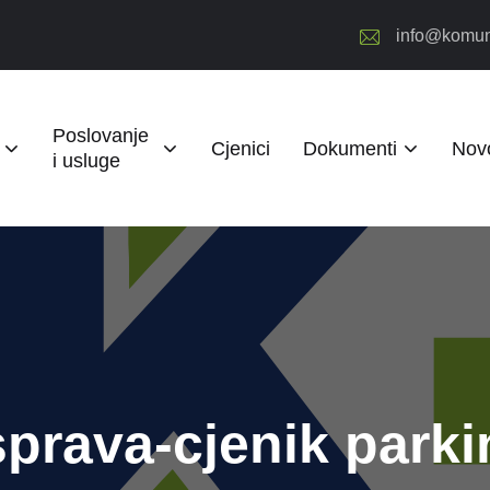
info@komun
Poslovanje
Cjenici
Dokumenti
Novo
i usluge
prava-cjenik park