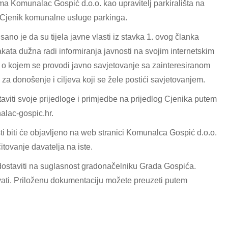
a Komunalac Gospić d.o.o. kao upravitelj parkirališta na
 Cjenik komunalne usluge parkinga.
no je da su tijela javne vlasti iz stavka 1. ovog članka
ata dužna radi informiranja javnosti na svojim internetskim
a o kojem se provodi javno savjetovanje sa zainteresiranom
 za donošenje i ciljeva koji se žele postići savjetovanjem.
aviti svoje prijedloge i primjedbe na prijedlog Cjenika putem
lac-gospic.hr
.
ti biti će objavljeno na web stranici Komunalca Gospić d.o.o.
itovanje davatelja na iste.
e dostaviti na suglasnost gradonačelniku Grada Gospića.
jivati. Priloženu dokumentaciju možete preuzeti putem