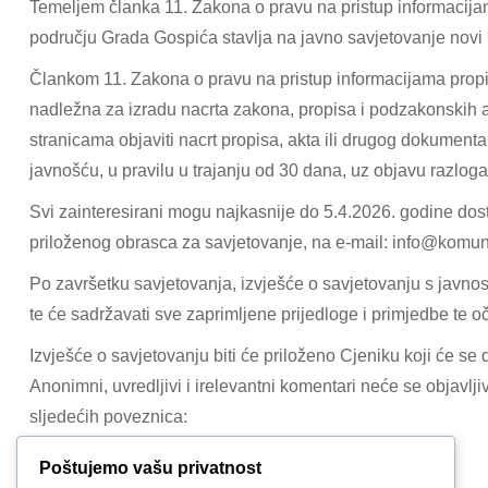
Temeljem članka 11. Zakona o pravu na pristup informacijam
području Grada Gospića stavlja na javno savjetovanje novi
Člankom 11. Zakona o pravu na pristup informacijama propisa
nadležna za izradu nacrta zakona, propisa i podzakonskih ak
stranicama objaviti nacrt propisa, akta ili drugog dokument
javnošću, u pravilu u trajanju od 30 dana, uz objavu razloga
Svi zainteresirani mogu najkasnije do 5.4.2026. godine dost
priloženog obrasca za savjetovanje, na e-mail:
info@komuna
Po završetku savjetovanja, izvješće o savjetovanju s javnos
te će sadržavati sve zaprimljene prijedloge i primjedbe te oč
Izvješće o savjetovanju biti će priloženo Cjeniku koji će s
Anonimni, uvredljivi i irelevantni komentari neće se objavl
sljedećih poveznica:
Prijedlog novog cjenika
Poštujemo vašu privatnost