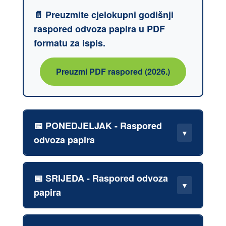
📄 Preuzmite cjelokupni godišnji
raspored odvoza papira u PDF
formatu za ispis.
Preuzmi PDF raspored (2026.)
📅 PONEDJELJAK - Raspored
▼
odvoza papira
📅 SRIJEDA - Raspored odvoza
📅 Datumi odvoza u 2026. godini:
▼
papira
26.01., 23.02., 23.03., 27.04., 25.05.,
29.06., 27.07., 31.08., 28.09., 26.10.,
30.11., 28.12.