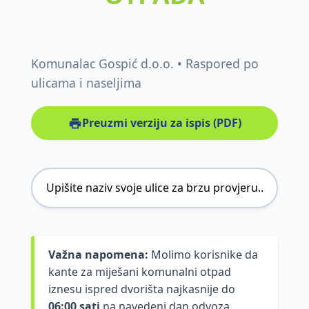
Komunalac Gospić d.o.o. • Raspored po
ulicama i naseljima
Preuzmi verziju za ispis (PDF)
Važna napomena:
Molimo korisnike da
kante za miješani komunalni otpad
iznesu ispred dvorišta najkasnije do
06:00 sati
na navedeni dan odvoza.