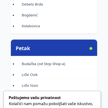
Debelo Brdo
Bogdanić
Kolakovica
Petak
Budačka (od Stop Shop-a)
Lički Osik
Lički Novi
Urije
Poštujemo vašu privatnost
Kolačići nam pomažu poboljšati vaše iskustvo,
Novoselije