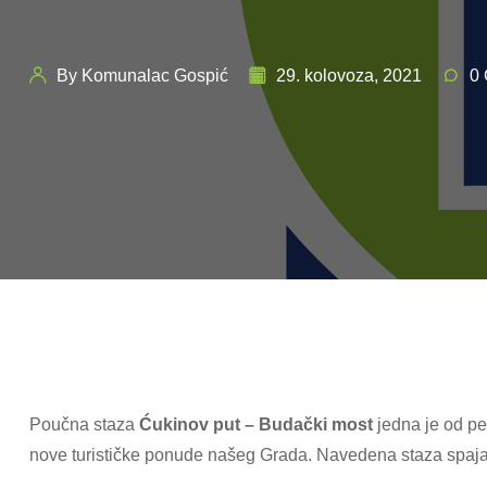
By Komunalac Gospić
29. kolovoza, 2021
0
Poučna staza
Ćukinov put – Budački most
jedna je od pe
nove turističke ponude našeg Grada. Navedena staza spaja 