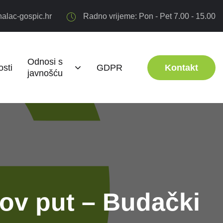
alac-gospic.hr
Radno vrijeme: Pon - Pet 7.00 - 15.00
Odnosi s
sti
GDPR
Kontakt
javnošću
ov put – Budački