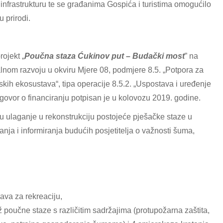
infrastrukturu te se građanima Gospića i turistima omogućilo
 prirodi.
ojekt „
Poučna staza Ćukinov put – Budački most
” na
uralnom razvoju u okviru Mjere 08, podmjere 8.5. „Potpora za
skih ekosustava“, tipa operacije 8.5.2. „Uspostava i uređenje
Ugovor o financiranju potpisan je u kolovozu 2019. godine.
u ulaganje u rekonstrukciju postojeće pješačke staze u
nja i informiranja budućih posjetitelja o važnosti šuma,
ava za rekreaciju,
ž poučne staze s različitim sadržajima (protupožarna zaštita,