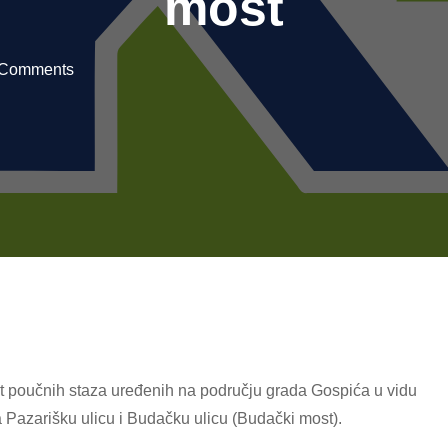
most
 Comments
t poučnih staza uređenih na području grada Gospića u vidu
Pazarišku ulicu i Budačku ulicu (Budački most).