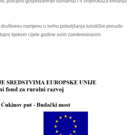
ke, potrajno gospodarenje šumama) i 4 smjerokaza kretanja
 društvenu namjenu u svrhu poboljšanja turističke ponude
tupni tijekom cijele godine svim zainteresiranim