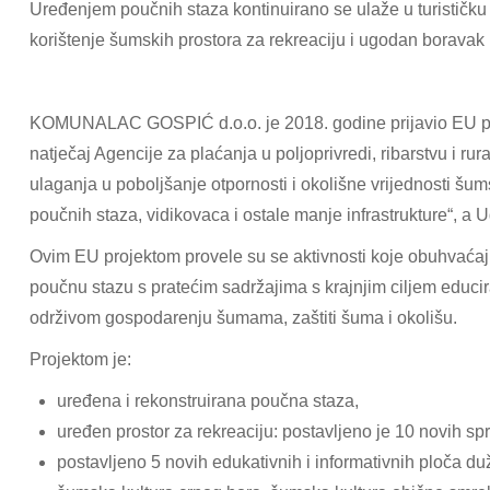
Uređenjem poučnih staza kontinuirano se ulaže u turističku 
korištenje šumskih prostora za rekreaciju i ugodan boravak u
KOMUNALAC GOSPIĆ d.o.o. je 2018. godine prijavio EU pr
natječaj Agencije za plaćanja u poljoprivredi, ribarstvu i r
ulaganja u poboljšanje otpornosti i okolišne vrijednosti šum
poučnih staza, vidikovaca i ostale manje infrastrukture“, a 
Ovim EU projektom provele su se aktivnosti koje obuhvaćaj
poučnu stazu s pratećim sadržajima s krajnjim ciljem educira
održivom gospodarenju šumama, zaštiti šuma i okolišu.
Projektom je:
uređena i rekonstruirana poučna staza,
uređen prostor za rekreaciju: postavljeno je 10 novih spr
postavljeno 5 novih edukativnih i informativnih ploča du