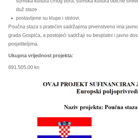
šumska kultura crnog bora, šumska kultura obične smre
duž staze
postavljene su klupe i stolovi.
Poučna staza s pratećim sadržajima prvenstveno ima javno
grada Gospića, a postojeći sadržaji su besplatni i javno dos
posjetiteljima.
Ukupna vrijednost projekta:
691.505,00 kn